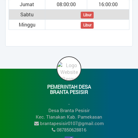
Jumat
08:00:00
16:00:00
Sabtu
Libur
Minggu
Libur
PEMERINTAH DESA
BRANTA PESISIR
-
Desa Branta Pesisir
Kec. Tlanakan Kab. Pamekasan
brantapesisir0107@gmail.com
087850628816