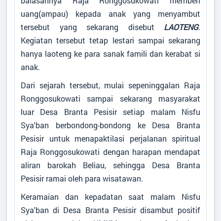
balasannya Raja Ronggosukowati memberi
Desa
:
Branta Pesisir
uang(ampau) kepada anak yang menyambut
Kecamatan
:
Tlanakan
tersebut yang sekarang disebut
LAOTENG
.
Kabupaten
:
Pamekasan
Kegiatan tersebut tetap lestari sampai sekarang
Provinsi
:
Jawa Timur
hanya laoteng ke para sanak famili dan kerabat si
Kode Desa
:
3528012007
Kode Pos
:
69371
anak.
Alamat Kantor
:
-
Dari sejarah tersebut, mulai sepeninggalan Raja
087850628816
Ronggosukowati sampai sekarang masyarakat
brantapesisir0107@gmail.com
luar Desa Branta Pesisir setiap malam Nisfu
Sya'ban berbondong-bondong ke Desa Branta
Titik Lokasi Kantor Desa
Pesisir untuk menapaktilasi perjalanan spiritual
Raja Ronggosukowati dengan harapan mendapat
aliran barokah Beliau, sehingga Desa Branta
Pesisir ramai oleh para wisatawan.
Keramaian dan kepadatan saat malam Nisfu
Sya'ban di Desa Branta Pesisir disambut positif