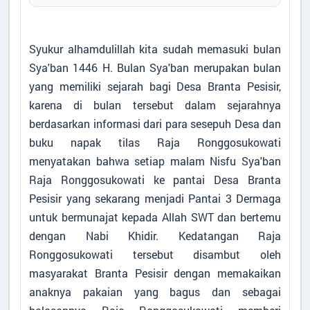
AGUS HAKAM
Kasun Tengah 2
Syukur alhamdulillah kita sudah memasuki bulan
SLAMET SETIAWAN
Sya'ban 1446 H. Bulan Sya'ban merupakan bulan
Kasun Tengah 1
yang memiliki sejarah bagi Desa Branta Pesisir,
FAUZAN
karena di bulan tersebut dalam sejarahnya
Kasun Bandaran
berdasarkan informasi dari para sesepuh Desa dan
buku napak tilas Raja Ronggosukowati
SYAFIUDIN
menyatakan bahwa setiap malam Nisfu Sya'ban
Kasun Mayang
Raja Ronggosukowati ke pantai Desa Branta
ALI AKBAR DARMAWAN, S.T
Pesisir yang sekarang menjadi Pantai 3 Dermaga
Operator Desa
untuk bermunajat kepada Allah SWT dan bertemu
dengan Nabi Khidir. Kedatangan Raja
REIZAL DZULMI, S.AP
Ronggosukowati tersebut disambut oleh
Staf Pelayanan Desa
masyarakat Branta Pesisir dengan memakaikan
anaknya pakaian yang bagus dan sebagai