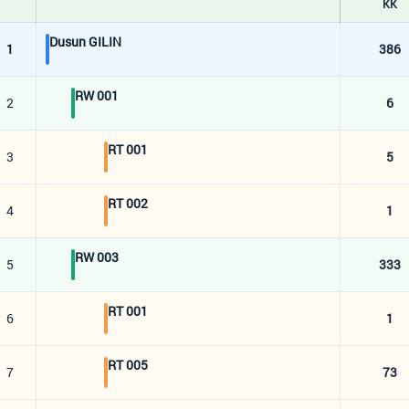
KK
Dusun GILIN
1
386
RW 001
2
6
RT 001
3
5
RT 002
4
1
RW 003
5
333
RT 001
6
1
RT 005
7
73