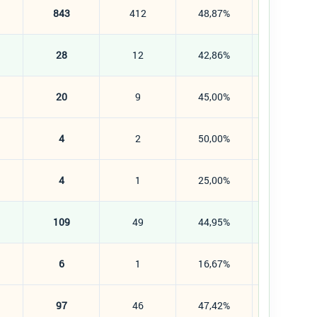
843
412
48,87%
431
28
12
42,86%
16
20
9
45,00%
11
4
2
50,00%
2
4
1
25,00%
3
109
49
44,95%
60
6
1
16,67%
5
97
46
47,42%
51