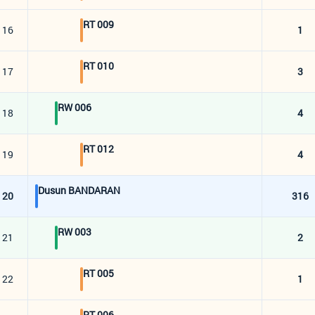
RT 009
16
1
RT 010
17
3
RW 006
18
4
RT 012
19
4
Dusun BANDARAN
20
316
RW 003
21
2
RT 005
22
1
RT 006