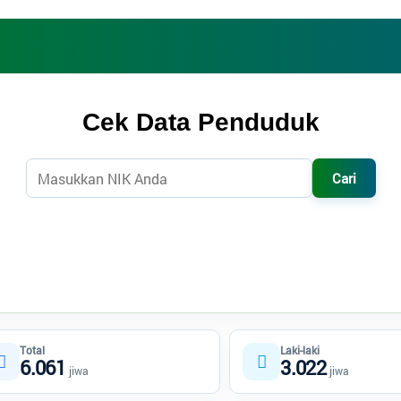
Cek Data Penduduk
Cari
Total
Laki-laki
6.061
3.022
jiwa
jiwa