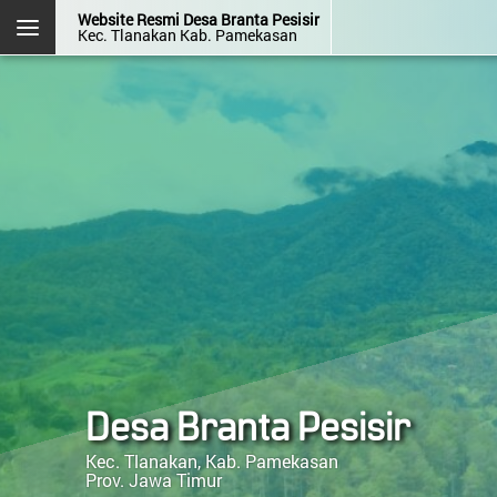
Website Resmi Desa Branta Pesisir
Kec. Tlanakan Kab. Pamekasan
DESA BRANTA PESISIR
Kec. Tlanakan
Kab. Pamekasan
Prov. Jawa Timur
Halaman
Login
Layanan
Kehadiran
Admin
Mandiri
OpenSID v2507.0.0-premium
Menu Kategori
Desa Branta Pesisir
Profil Desa
Lembaga Desa
Kec. Tlanakan, Kab. Pamekasan
Prov. Jawa Timur