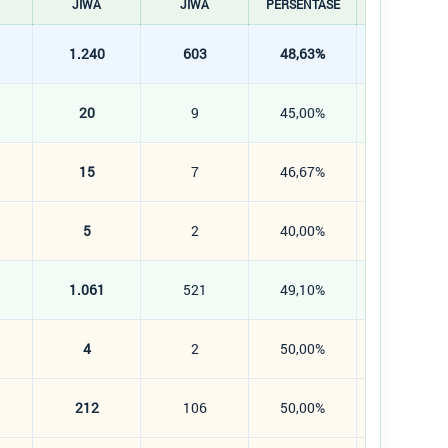
JIWA
JIWA
PERSENTASE
JIWA
1.240
603
48,63%
637
20
9
45,00%
11
15
7
46,67%
8
5
2
40,00%
3
1.061
521
49,10%
540
4
2
50,00%
2
212
106
50,00%
106