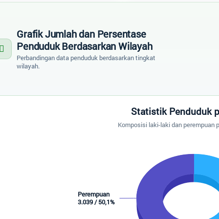
Grafik Jumlah dan Persentase
Penduduk Berdasarkan Wilayah
Perbandingan data penduduk berdasarkan tingkat
wilayah.
tistik Penduduk per Dusun
Statistik Penduduk 
 chart with 2 slices.
Komposisi laki-laki dan perempuan 
mposisi laki-laki dan perempuan pada tingkat Dusun
Perempuan
3.039 / 50,1%