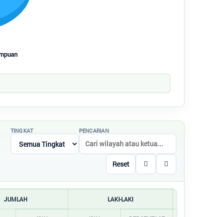
empuan
TINGKAT
PENCARIAN
Reset
JUMLAH
LAKI-LAKI
PE