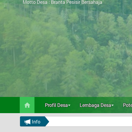
Potensi Desa
Motto Desa :
Branta Pesisir Bersahaja
Data Statistik
Status Desa
Regulasi
Bantuan
Peta
Profil Desa
Lembaga Desa
Pot
Info