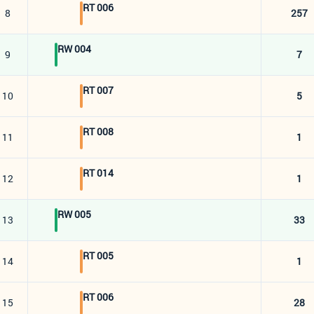
RT 006
8
257
RW 004
9
7
RT 007
10
5
RT 008
11
1
RT 014
12
1
RW 005
13
33
RT 005
14
1
RT 006
15
28