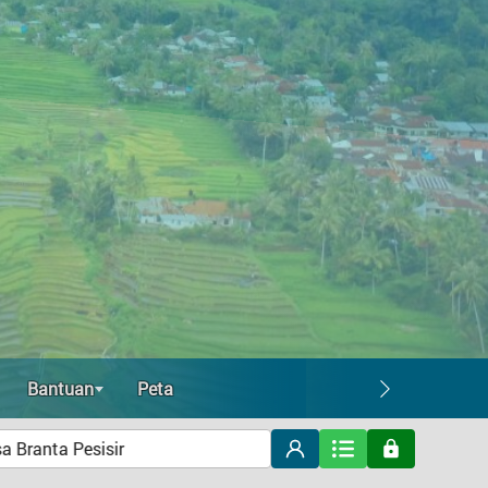
MOKH. RIDHO, S. Pd
Kaur Perencanaan
MIFTAHUL QULUBAIDI
Kasi Pemerintahan
RIDHALLAH IDRIS
Kasi Kesejahteraan
KHAIDIR
Kasi Pelayanan
SAWARI AY.
Kasun Lunas
MUKHLISIN, S.E
Bantuan
Peta
Kasun Tinjang
RISKAN
Kasun Gilin